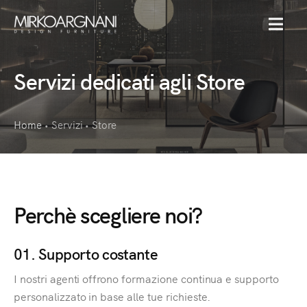
MENU
Servizi dedicati agli Store
Home
Servizi
Store
•
•
Perchè scegliere noi?
01. Supporto costante
I nostri agenti offrono formazione continua e supporto
personalizzato in base alle tue richieste.